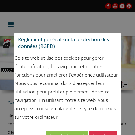
Règlement général sur la protection des
données (RGPD)
Ce site web utilise des cookies pour gérer
l'autentification, la navigation, et d'autres
D.O.C DESMODONNE
fonctions pour améliorer l'expérience utilisateur.
Nous vous recommandons d'accepter leur
utilisation pour profiter pleinement de votre
navigation. En utilisant notre site web, vous
Accueil
EXPERIENCE
DESMO DONNE
acceptez la mise en place de ce type de cookies
Beaucoup de femmes apprécient accompagner leur
sur votre ordinateur.
compagnon en duo lors des sorties dominicales ou pour
des voyages tandis que de plus en plus d’entre-elles