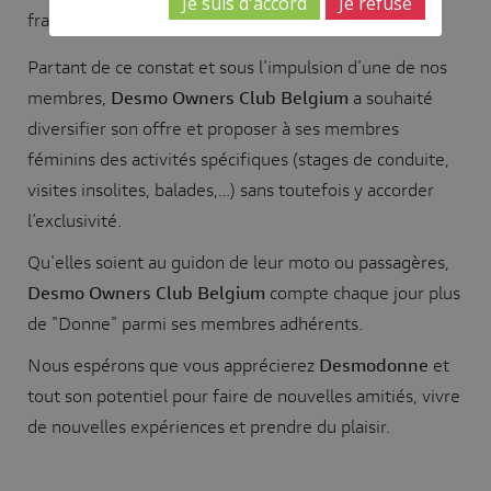
Je suis d'accord
Je refuse
franchissent le pas et acquierent leur propre moto.
Partant de ce constat et sous l'impulsion d'une de nos
membres,
Desmo Owners Club Belgium
a souhaité
diversifier son offre et proposer à ses membres
féminins des activités spécifiques (stages de conduite,
visites insolites, balades,…) sans toutefois y accorder
l’exclusivité.
Qu'elles soient au guidon de leur moto ou passagères,
Desmo Owners Club Belgium
compte chaque jour plus
de "Donne" parmi ses membres adhérents.
Nous espérons que vous apprécierez
Desmodonne
et
tout son potentiel pour faire de nouvelles amitiés, vivre
de nouvelles expériences et prendre du plaisir.